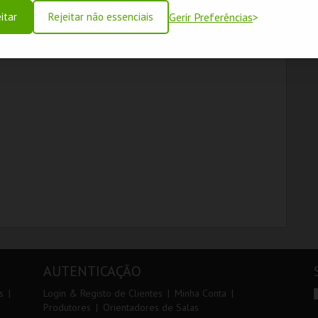
itar
Rejeitar não essenciais
Gerir Preferências
THE SOLOIST OF
AL BANO | 60 ANOS
WIENER | MOZART
DE CARREIRA
ORCHESTRA
COLISEU DE LISBOA
COLISEU DE LISBOA
MAIS INFO
MAIS INFO
COMPRAR
COMPRAR
AUTENTICAÇÃO
s
Login & Registo de Clientes
Minha Conta
Produtores
Orientadores de Salas