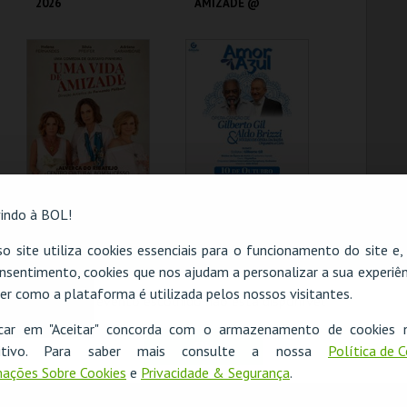
2026
AMIZADE @
ESTORIL
LAV
AUDITÓRIO DA BOA
NOVA
MAIS INFO
MAIS INFO
COMPRAR
COMPRAR
UMA VIDA DE
AMOR AZUL |
indo à BOL!
AMIZADE @
GILBERTO GIL &
ALVERCA DO
ALDO BRIZZI
o site utiliza cookies essenciais para o funcionamento do site e
RIBATEJO
nsentimento, cookies que nos ajudam a personalizar a sua experiên
CC DO BOM
COLISEU DE LISBOA
SUCESSO#
er como a plataforma é utilizada pelos nossos visitantes.
O evento escolhido não está disponível
MAIS INFO
MAIS INFO
icar em "Aceitar" concorda com o armazenamento de cookies 
OK
ositivo. Para saber mais consulte a nossa
Política de 
COMPRAR
COMPRAR
ações Sobre Cookies
e
Privacidade & Segurança
.