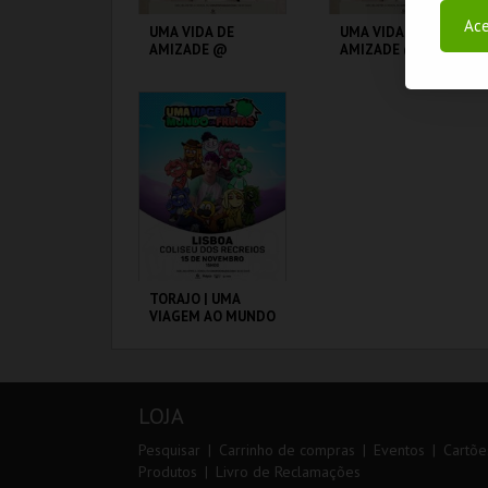
Ace
UMA VIDA DE
UMA VIDA DE
AMIZADE @
AMIZADE @ LEIRIA
MORTÁGUA
C. A. C. MORTÁGUA
FILARMÓNICA DE
CHÃS
MAIS INFO
MAIS INFO
COMPRAR
COMPRAR
TORAJO | UMA
VIAGEM AO MUNDO
DAS FRUTAS
COLISEU DE LISBOA
LOJA
MAIS INFO
Pesquisar
Carrinho de compras
Eventos
Cartõe
Produtos
Livro de Reclamações
COMPRAR