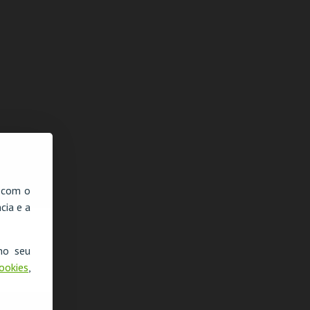
, com o
cia e a
no seu
Cookies
,