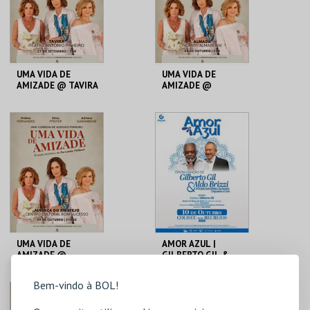
COMPRAR
COMPRAR
UMA VIDA DE
UMA VIDA DE
AMIZADE @ TAVIRA
AMIZADE @
ALMADA
TEATRO M.ANTÓNIO
INCRÍVEL
PINHEIRO
ALMADENSE
MAIS INFO
MAIS INFO
COMPRAR
COMPRAR
UMA VIDA DE
AMOR AZUL |
AMIZADE @
GILBERTO GIL &
ALVERCA DO
ALDO BRIZZI
RIBATEJO
Bem-vindo à BOL!
CC DO BOM
COLISEU DE LISBOA
SUCESSO#