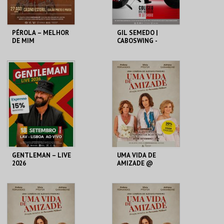
PÉROLA – MELHOR
GIL SEMEDO |
DE MIM
CABOSWING -
NOVO E VELHO
TOUR
CASINO ESTORIL
COLISEU DE LISBOA
MAIS INFO
MAIS INFO
COMPRAR
COMPRAR
GENTLEMAN – LIVE
UMA VIDA DE
2026
AMIZADE @
ESTORIL
LAV
AUDITÓRIO DA BOA
NOVA
MAIS INFO
MAIS INFO