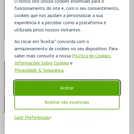
O nosso site utiliza cookies essenciais para o
funcionamento do site e, com o seu consentimento,
MAIS INFO
MAIS INFO
cookies que nos ajudam a personalizar a sua
experiência e a perceber como a plataforma é
COMPRAR
COMPRAR
utilizada pelos nossos visitantes.
Ao clicar em "Aceitar" concorda com o
UMA VIDA DE
UMA VIDA DE
armazenamento de cookies no seu dispositivo. Para
AMIZADE @
AMIZADE @ LEIRIA
MORTÁGUA
saber mais consulte a nossa
Política de Cookies
,
Informações Sobre Cookies
e
C. A. C. MORTÁGUA
FILARMÓNICA DE
CHÃS
Privacidade & Segurança
.
MAIS INFO
MAIS INFO
Aceitar
COMPRAR
COMPRAR
Rejeitar não essenciais
Gerir Preferências
THE SOLOIST OF
AL BANO | 60 ANOS
WIENER | MOZART
DE CARREIRA
ORCHESTRA