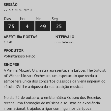
SESSÃO
22 out 2026 20:30
Dias
Hrs
Min
Seg
75
4
49
25
ABERTURA PORTAS
INTERVALO
19:30
Com Intervalo.
PRODUTOR
Voluntarioso Palco
SINOPSE
A Vienna Mozart Orchestra apresenta, em Lisboa, The Soloist
of Wiener Mozart Orchestra, um espetáculo que recria a
atmosfera única dos concertos clássicos da Viena imperial do
século XVIII e a riqueza da sua tradição musical.
No dia 22 de outubro, o emblemático Coliseu dos Recreios
recebe uma formação de músicos e solistas de excelência
internacional, trajados a rigor com figurinos da época,