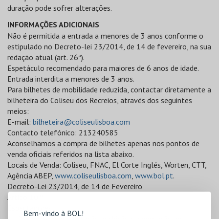
duração pode sofrer alterações.
INFORMAÇÕES ADICIONAIS
Não é permitida a entrada a menores de 3 anos conforme o
estipulado no Decreto-lei 23/2014, de 14 de fevereiro, na sua
redação atual (art. 26ª).
Espetáculo recomendado para maiores de 6 anos de idade.
Entrada interdita a menores de 3 anos.
Para bilhetes de mobilidade reduzida, contactar diretamente a
bilheteira do Coliseu dos Recreios, através dos seguintes
meios:
E-mail:
bilheteira@coliseulisboa.com
Contacto telefónico: 213240585
Aconselhamos a compra de bilhetes apenas nos pontos de
venda oficiais referidos na lista abaixo.
Locais de Venda: Coliseu, FNAC, El Corte Inglés, Worten, CTT,
Agência ABEP,
www.coliseulisboa.com
,
www.bol.pt
.
Decreto-Lei 23/2014, de 14 de Fevereiro
Artigo 10.º
Espectadores
Bem-vindo à BOL!
1 - Durante a representação, exibição ou execução de