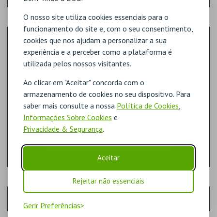
O nosso site utiliza cookies essenciais para o
PASSO
- SECTOR
funcionamento do site e, com o seu consentimento,
MOBILIDADE REDUZIDA
cookies que nos ajudam a personalizar a sua
experiência e a perceber como a plataforma é
utilizada pelos nossos visitantes.
Ao clicar em "Aceitar" concorda com o
armazenamento de cookies no seu dispositivo. Para
saber mais consulte a nossa
Política de Cookies
,
Informações Sobre Cookies
e
Privacidade & Segurança
.
Aceitar
PASSO
- SESSÃO
Rejeitar não essenciais
QUINTA-FEIRA | 27 AGO 2026 | 22:00
Gerir Preferências